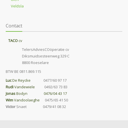
Veldsla
Contact
TACO
cv
TelersAdviesCOöperatie cv
Diksmuidsesteenweg 329 C
8800 Roeselare
BTW BE 0811.869.115
Luc
De Reycke
0477/60 97 17
Rudi
Vandewiele
0492/63 73 83
Jonas
Bodyn 0476/04 43 17
Wim
Vandoolaeghe
0475/65 41 50
Victor
Snaet 0479/41 08 32